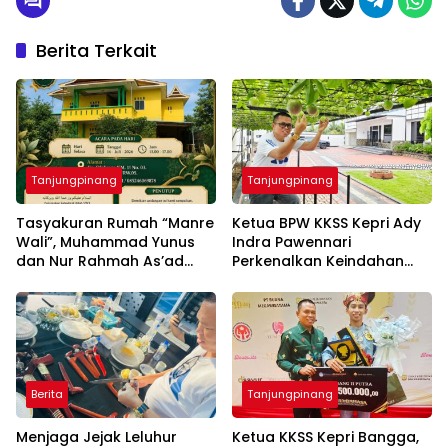
Berita Terkait
Tanjungpinang
Tanjungpinang
Tasyakuran Rumah “Manre
Ketua BPW KKSS Kepri Ady
Wali”, Muhammad Yunus
Indra Pawennari
dan Nur Rahmah As’ad
Perkenalkan Keindahan
Undang Masyarakat dan
Markisa sebagai Kanopi
Keluarga Besar KKSS Kepri
Hidup yang Menyejukkan
Hadiri Acara Syukuran
Berita
Tanjungpinang
Menjaga Jejak Leluhur
Ketua KKSS Kepri Bangga,