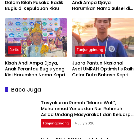
Dalam Bilah Pusaka Badik
Andi Ampa Djaya
Bugis di Kepulauan Riau
Harumkan Nama Sulsel di
Ajang Duta Bahasa Kepri
2026
Berita
Tanjungpinang
Kisah Andi Ampa Djaya,
Juara Pantun Nasional
Anak Perantau Bugis yang
Asal UMRAH Optimistis Raih
Kini Harumkan Nama Kepri
Gelar Duta Bahasa Kepri
2026
Baca Juga
Tasyakuran Rumah “Manre Wali”,
Muhammad Yunus dan Nur Rahmah
As’ad Undang Masyarakat dan Keluarga
Besar KKSS Kepri Hadiri Acara Syukuran
Tanjungpinang
14 July 2026