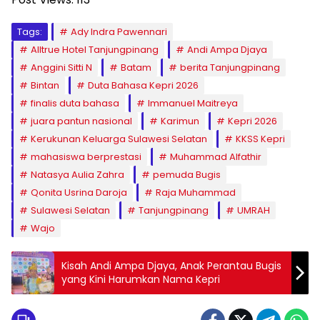
Tags:
Ady Indra Pawennari
Alltrue Hotel Tanjungpinang
Andi Ampa Djaya
Anggini Sitti N
Batam
berita Tanjungpinang
Bintan
Duta Bahasa Kepri 2026
finalis duta bahasa
Immanuel Maitreya
juara pantun nasional
Karimun
Kepri 2026
Kerukunan Keluarga Sulawesi Selatan
KKSS Kepri
mahasiswa berprestasi
Muhammad Alfathir
Natasya Aulia Zahra
pemuda Bugis
Qonita Usrina Daroja
Raja Muhammad
Sulawesi Selatan
Tanjungpinang
UMRAH
Wajo
Kisah Andi Ampa Djaya, Anak Perantau Bugis
yang Kini Harumkan Nama Kepri