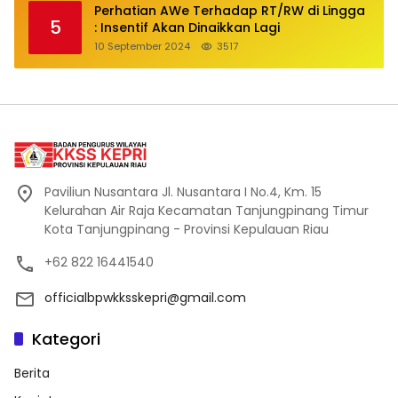
Perhatian AWe Terhadap RT/RW di Lingga
5
: Insentif Akan Dinaikkan Lagi
10 September 2024
3517
Paviliun Nusantara Jl. Nusantara I No.4, Km. 15
Kelurahan Air Raja Kecamatan Tanjungpinang Timur
Kota Tanjungpinang - Provinsi Kepulauan Riau
+62 822 16441540
officialbpwkksskepri@gmail.com
Kategori
Berita