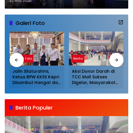
22 May 2026
Galeri Foto
Galeri Foto
Berita
Jalin Silaturahmi,
Aksi Donor Darah di
Ketua BPW KKSS Kepri
TCC Mall Sukses
Disambut Hangat dan
Digelar, Masyarakat
Dijamu Khusus Oleh
Antusias Mendonor
Ketua BPW KKSS
Sumut
Berita Populer