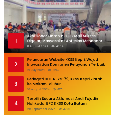
Aksi Donor Darah di TCC Mall Sukses
1
Digelar, Masyarakat Antusias Mendonor
8 August 2024
4504
Peluncuran Website KKSS Kepri: Wujud
2
Inovasi dan Komitmen Pelayanan Terbaik
21 July 2024
4259
Peringati HUT RI ke-79, KKSS Kepri Ziarah
3
ke Makam Leluhur
16 August 2024
4171
Terpilih Secara Aklamasi, Andi Tajudin
4
Nahkodai BPD KKSS Kota Batam
29 September 2024
3726