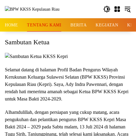
Skip
to
content
HOME
TENTANG KAMI
BERITA
KEGIATAN
KE
Sambutan Ketua
Selamat datang di halaman Profil Badan Pengurus Wilayah
Kerukunan Keluarga Sulawesi Selatan (BPW KKSS) Provinsi
Kepulauan Riau (Kepri). Saya, Ady Indra Pawennari, dengan
rendah hati menerima amanah sebagai Ketua BPW KKSS Kepri
untuk Masa Bakti 2024-2029.
Alhamdulillah, dengan persiapan yang cukup matang, acara
pengukuhan dan pelantikan pengurus BPW KKSS Kepri Masa
Bakti 2024 – 2029 pada Sabtu malam, 13 Juli 2024 di halaman
Tugu Sirih, Tanjungpinang, telah selesai kami laksanakan. Acara