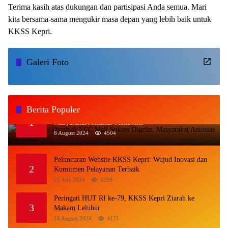
Terima kasih atas dukungan dan partisipasi Anda semua. Mari
kita bersama-sama mengukir masa depan yang lebih baik untuk
KKSS Kepri.
Galeri Foto
Berita Populer
Aksi Donor Darah di TCC Mall Sukses Digelar,
1
Masyarakat Antusias Mendonor
8 August 2024
4504
Peluncuran Website KKSS Kepri: Wujud Inovasi dan
2
Komitmen Pelayanan Terbaik
21 July 2024
4259
Peringati HUT RI ke-79, KKSS Kepri Ziarah ke
3
Makam Leluhur
16 August 2024
4171