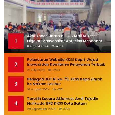
Aksi Donor Darah di TCC Mall Sukses
1
Digelar, Masyarakat Antusias Mendonor
8 August 2024
4504
Peluncuran Website KKSS Kepri: Wujud
2
Inovasi dan Komitmen Pelayanan Terbaik
21 July 2024
4264
Peringati HUT RI ke-79, KKSS Kepri Ziarah
3
ke Makam Leluhur
16 August 2024
4171
Terpilih Secara Aklamasi, Andi Tajudin
4
Nahkodai BPD KKSS Kota Batam
29 September 2024
3728