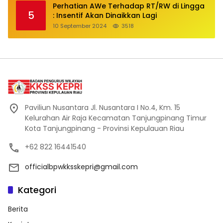
Perhatian AWe Terhadap RT/RW di Lingga
5
: Insentif Akan Dinaikkan Lagi
10 September 2024
3518
Paviliun Nusantara Jl. Nusantara I No.4, Km. 15
Kelurahan Air Raja Kecamatan Tanjungpinang Timur
Kota Tanjungpinang - Provinsi Kepulauan Riau
+62 822 16441540
officialbpwkksskepri@gmail.com
Kategori
Berita