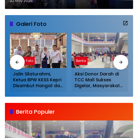
22 May 2026
Galeri Foto
Galeri Foto
Berita
Jalin Silaturahmi,
Aksi Donor Darah di
Ketua BPW KKSS Kepri
TCC Mall Sukses
Disambut Hangat dan
Digelar, Masyarakat
Dijamu Khusus Oleh
Antusias Mendonor
Ketua BPW KKSS
Sumut
Berita Populer