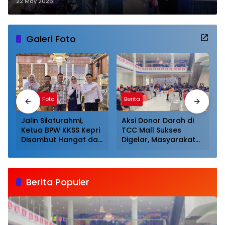
22 May 2026
Galeri Foto
Galeri Foto
Berita
Jalin Silaturahmi,
Aksi Donor Darah di
Ketua BPW KKSS Kepri
TCC Mall Sukses
Disambut Hangat dan
Digelar, Masyarakat
Dijamu Khusus Oleh
Antusias Mendonor
Ketua BPW KKSS
Sumut
Berita Populer