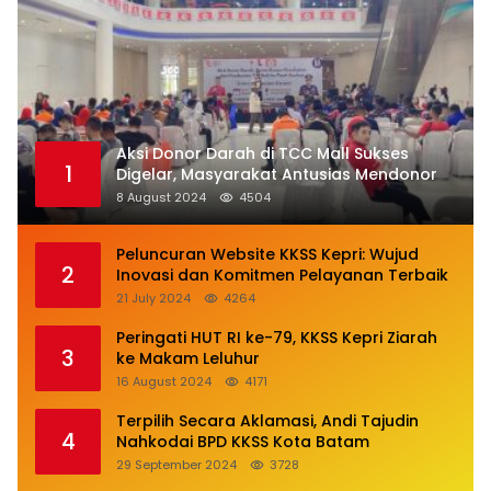
Aksi Donor Darah di TCC Mall Sukses
1
Digelar, Masyarakat Antusias Mendonor
8 August 2024
4504
Peluncuran Website KKSS Kepri: Wujud
2
Inovasi dan Komitmen Pelayanan Terbaik
21 July 2024
4264
Peringati HUT RI ke-79, KKSS Kepri Ziarah
3
ke Makam Leluhur
16 August 2024
4171
Terpilih Secara Aklamasi, Andi Tajudin
4
Nahkodai BPD KKSS Kota Batam
29 September 2024
3728