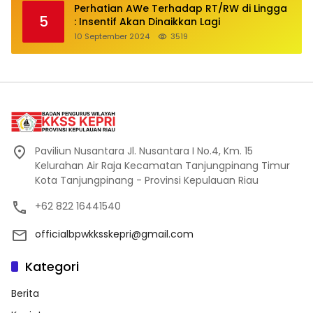
Perhatian AWe Terhadap RT/RW di Lingga
5
: Insentif Akan Dinaikkan Lagi
10 September 2024
3519
Paviliun Nusantara Jl. Nusantara I No.4, Km. 15
Kelurahan Air Raja Kecamatan Tanjungpinang Timur
Kota Tanjungpinang - Provinsi Kepulauan Riau
+62 822 16441540
officialbpwkksskepri@gmail.com
Kategori
Berita