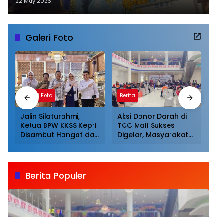
Harumkan Nama Kepri
22 May 2026
Galeri Foto
Galeri Foto
Berita
Jalin Silaturahmi,
Aksi Donor Darah di
Ketua BPW KKSS Kepri
TCC Mall Sukses
Disambut Hangat dan
Digelar, Masyarakat
Dijamu Khusus Oleh
Antusias Mendonor
Ketua BPW KKSS
Sumut
Berita Populer