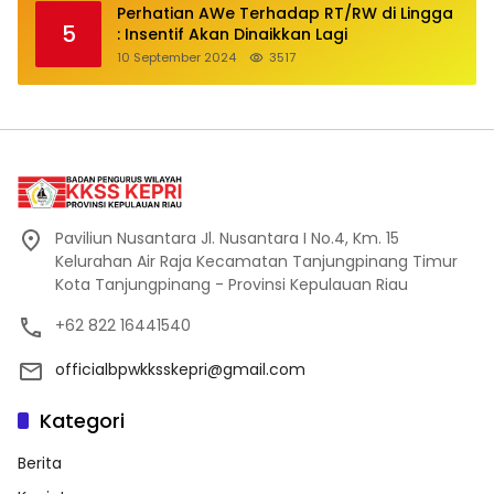
Perhatian AWe Terhadap RT/RW di Lingga
5
: Insentif Akan Dinaikkan Lagi
10 September 2024
3517
Paviliun Nusantara Jl. Nusantara I No.4, Km. 15
Kelurahan Air Raja Kecamatan Tanjungpinang Timur
Kota Tanjungpinang - Provinsi Kepulauan Riau
+62 822 16441540
officialbpwkksskepri@gmail.com
Kategori
Berita