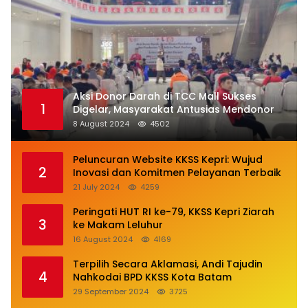
Aksi Donor Darah di TCC Mall Sukses
1
Digelar, Masyarakat Antusias Mendonor
8 August 2024
4502
Peluncuran Website KKSS Kepri: Wujud
2
Inovasi dan Komitmen Pelayanan Terbaik
21 July 2024
4259
Peringati HUT RI ke-79, KKSS Kepri Ziarah
3
ke Makam Leluhur
16 August 2024
4169
Terpilih Secara Aklamasi, Andi Tajudin
4
Nahkodai BPD KKSS Kota Batam
29 September 2024
3725