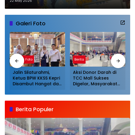
Harumkan Nama Kepri
22 May 2026
Galeri Foto
Galeri Foto
Berita
Jalin Silaturahmi,
Aksi Donor Darah di
Ketua BPW KKSS Kepri
TCC Mall Sukses
Disambut Hangat dan
Digelar, Masyarakat
Dijamu Khusus Oleh
Antusias Mendonor
Ketua BPW KKSS
Sumut
Berita Populer