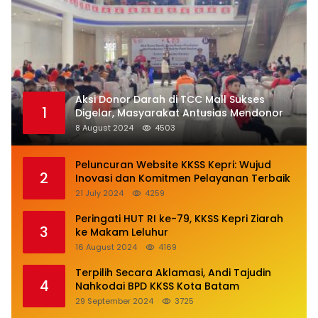
Aksi Donor Darah di TCC Mall Sukses
1
Digelar, Masyarakat Antusias Mendonor
8 August 2024
4503
Peluncuran Website KKSS Kepri: Wujud
2
Inovasi dan Komitmen Pelayanan Terbaik
21 July 2024
4259
Peringati HUT RI ke-79, KKSS Kepri Ziarah
3
ke Makam Leluhur
16 August 2024
4169
Terpilih Secara Aklamasi, Andi Tajudin
4
Nahkodai BPD KKSS Kota Batam
29 September 2024
3725