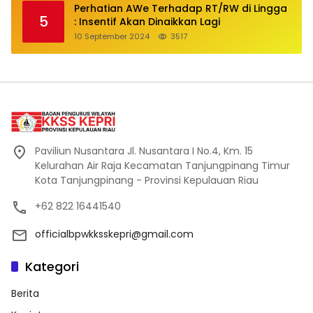
Perhatian AWe Terhadap RT/RW di Lingga
5
: Insentif Akan Dinaikkan Lagi
10 September 2024
3517
Paviliun Nusantara Jl. Nusantara I No.4, Km. 15
Kelurahan Air Raja Kecamatan Tanjungpinang Timur
Kota Tanjungpinang - Provinsi Kepulauan Riau
+62 822 16441540
officialbpwkksskepri@gmail.com
Kategori
Berita