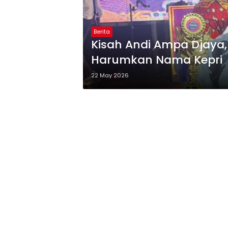
Dijamu Khusus
Antu
Oleh Ketua BPW
Men
KKSS Sumut
Berita
Kisah Andi Ampa Djaya,
Harumkan Nama Kepri
22 May 2026