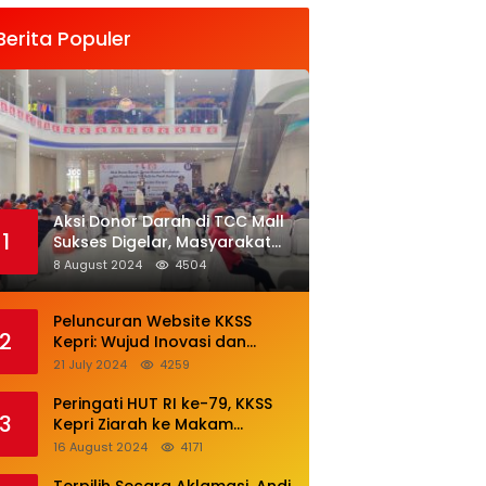
ijamu Khusus
Antusias
Dijamu Khusus
leh Ketua BPW
Mendonor
Oleh Ketua BPW
Berita Populer
KSS Sumut
KKSS Sumut
Aksi Donor Darah di TCC Mall
1
Sukses Digelar, Masyarakat
Antusias Mendonor
8 August 2024
4504
Peluncuran Website KKSS
2
Kepri: Wujud Inovasi dan
Komitmen Pelayanan Terbaik
21 July 2024
4259
Peringati HUT RI ke-79, KKSS
3
Kepri Ziarah ke Makam
Leluhur
16 August 2024
4171