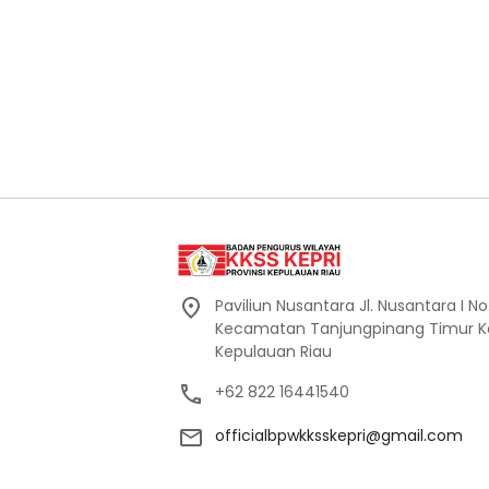
Paviliun Nusantara Jl. Nusantara I No
Kecamatan Tanjungpinang Timur Ko
Kepulauan Riau
+62 822 16441540
officialbpwkksskepri@gmail.com