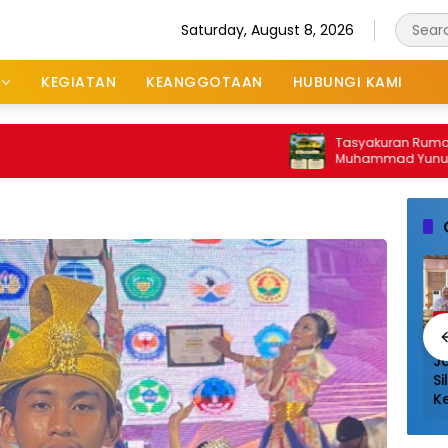
Saturday, August 8, 2026
KEGIATAN
KEANGGOTAAN
HUBUNGI KAMI
Tasyakuran Rumah “Manr
Muhammad Yunus dan 
As’ad Undang Masyarak
Keluarga Besar KKSS Kepr
Syukuran
a
Galeri Foto
Berita
G
 Donor
Jalin
Aksi Donor
Ja
ah di TCC
Silaturahmi,
Darah di TCC
Si
 Sukses
Ketua BPW KKSS
Mall Sukses
K
lar,
Kepri Disambut
Digelar,
K
yarakat
Hangat dan
Masyarakat
H