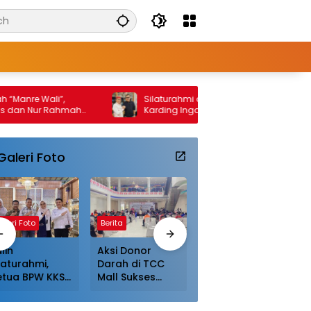
e Wali”,
Silaturahmi di Batam, Abdul Kadir
Nur Rahmah
Karding Ingatkan Warga KKSS Jaga
at dan
Warisan Leluhur
i Hadiri Acara
Galeri Foto
aleri Foto
Berita
Galeri Foto
lin
Aksi Donor
Jalin
laturahmi,
Darah di TCC
Silaturahmi,
etua BPW KKSS
Mall Sukses
Ketua BPW KKSS
epri Disambut
Digelar,
Kepri Disambut
angat dan
Masyarakat
Hangat dan