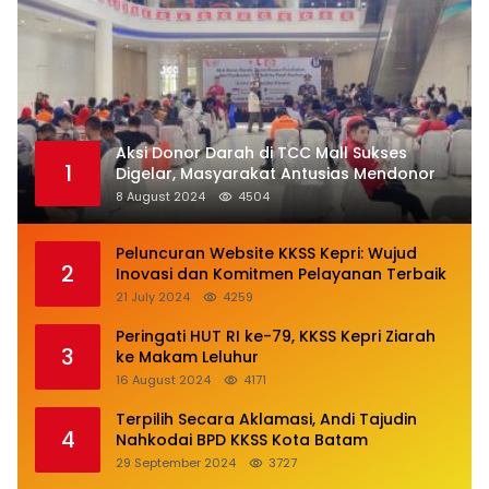
Aksi Donor Darah di TCC Mall Sukses
1
Digelar, Masyarakat Antusias Mendonor
8 August 2024
4504
Peluncuran Website KKSS Kepri: Wujud
2
Inovasi dan Komitmen Pelayanan Terbaik
21 July 2024
4259
Peringati HUT RI ke-79, KKSS Kepri Ziarah
3
ke Makam Leluhur
16 August 2024
4171
Terpilih Secara Aklamasi, Andi Tajudin
4
Nahkodai BPD KKSS Kota Batam
29 September 2024
3727