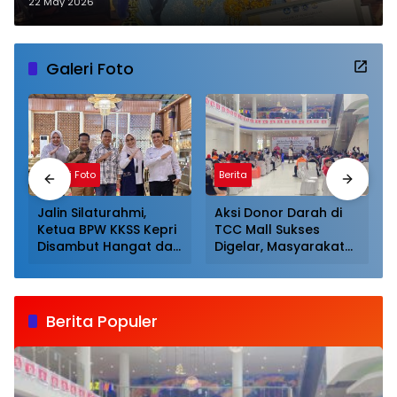
Harumkan Nama Kepri
22 May 2026
Galeri Foto
Galeri Foto
Berita
Jalin Silaturahmi,
Aksi Donor Darah di
Ketua BPW KKSS Kepri
TCC Mall Sukses
Disambut Hangat dan
Digelar, Masyarakat
Dijamu Khusus Oleh
Antusias Mendonor
Ketua BPW KKSS
Sumut
Berita Populer