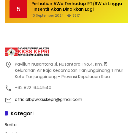
Perhatian AWe Terhadap RT/RW di Lingga
5
: Insentif Akan Dinaikkan Lagi
10 September 2024
3517
Paviliun Nusantara Jl. Nusantara I No.4, Km. 15
Kelurahan Air Raja Kecamatan Tanjungpinang Timur
Kota Tanjungpinang - Provinsi Kepulauan Riau
+62 822 16441540
officialbpwkksskepri@gmail.com
Kategori
Berita