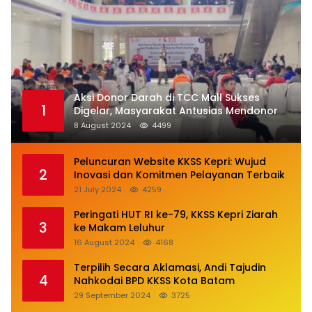
Aksi Donor Darah di TCC Mall Sukses
1
Digelar, Masyarakat Antusias Mendonor
8 August 2024
4499
Peluncuran Website KKSS Kepri: Wujud
2
Inovasi dan Komitmen Pelayanan Terbaik
21 July 2024
4259
Peringati HUT RI ke-79, KKSS Kepri Ziarah
3
ke Makam Leluhur
16 August 2024
4168
Terpilih Secara Aklamasi, Andi Tajudin
4
Nahkodai BPD KKSS Kota Batam
29 September 2024
3725