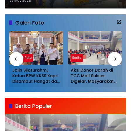
Harumkan Nama Kepri
22 May 2026
Galeri Foto
Galeri Foto
Berita
Jalin Silaturahmi,
Aksi Donor Darah di
Ketua BPW KKSS Kepri
TCC Mall Sukses
Disambut Hangat dan
Digelar, Masyarakat
Dijamu Khusus Oleh
Antusias Mendonor
Ketua BPW KKSS
Sumut
Berita Populer