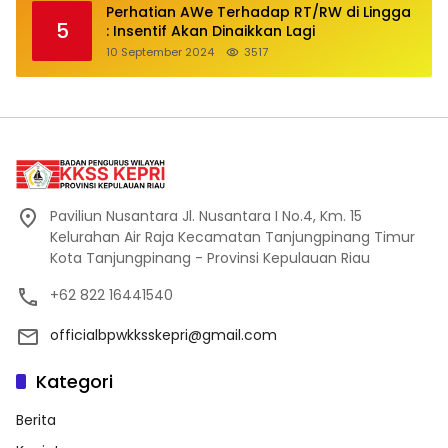
Perhatian AWe Terhadap RT/RW di Lingga
5
: Insentif Akan Dinaikkan Lagi
10 September 2024
3517
Paviliun Nusantara Jl. Nusantara I No.4, Km. 15
Kelurahan Air Raja Kecamatan Tanjungpinang Timur
Kota Tanjungpinang - Provinsi Kepulauan Riau
+62 822 16441540
officialbpwkksskepri@gmail.com
Kategori
Berita