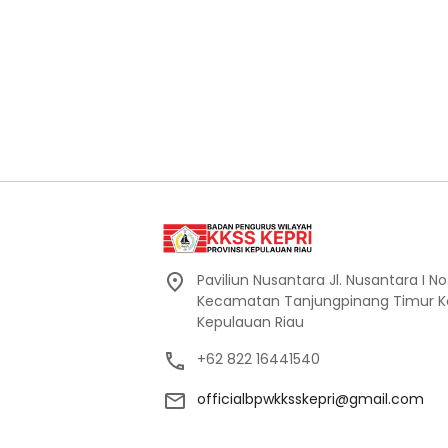
Paviliun Nusantara Jl. Nusantara I No
Kecamatan Tanjungpinang Timur Ko
Kepulauan Riau
+62 822 16441540
officialbpwkksskepri@gmail.com