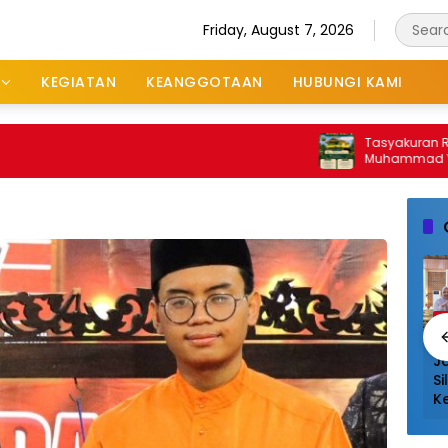
Friday, August 7, 2026
KEGIATAN
KEANGGOTAAN
HUBUNGI KAMI
Tasyakuran Rumah “
Muhammad Yunus d
As’ad Undang Masy
Keluarga Besar KKSS 
Syukuran
a
Galeri Foto
Berita
G
 Donor
Jalin
Aksi Donor
Ja
ah di TCC
Silaturahmi,
Darah di TCC
Si
 Sukses
Ketua BPW KKSS
Mall Sukses
K
lar,
Kepri Disambut
Digelar,
K
yarakat
Hangat dan
Masyarakat
H