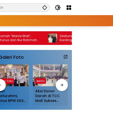
Manre Wali”,
Silaturahmi di Batam, Abdul Kadir
an Nur Rahmah
Karding Ingatkan Warga KKSS Jaga
arakat dan
Warisan Leluhur
Kepri Hadiri Acara
Galeri Foto
aleri Foto
Berita
Galeri Foto
lin
Aksi Donor
Jalin
laturahmi,
Darah di TCC
Silaturahmi,
etua BPW KKSS
Mall Sukses
Ketua BPW KKSS
epri Disambut
Digelar,
Kepri Disambut
angat dan
Masyarakat
Hangat dan