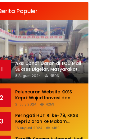
ijamu Khusus
Antusias
Dijamu Khusus
leh Ketua BPW
Mendonor
Oleh Ketua BPW
Berita Populer
KSS Sumut
KKSS Sumut
Aksi Donor Darah di TCC Mall
1
Sukses Digelar, Masyarakat
Antusias Mendonor
8 August 2024
4503
Peluncuran Website KKSS
2
Kepri: Wujud Inovasi dan
Komitmen Pelayanan Terbaik
21 July 2024
4259
Peringati HUT RI ke-79, KKSS
3
Kepri Ziarah ke Makam
Leluhur
16 August 2024
4169