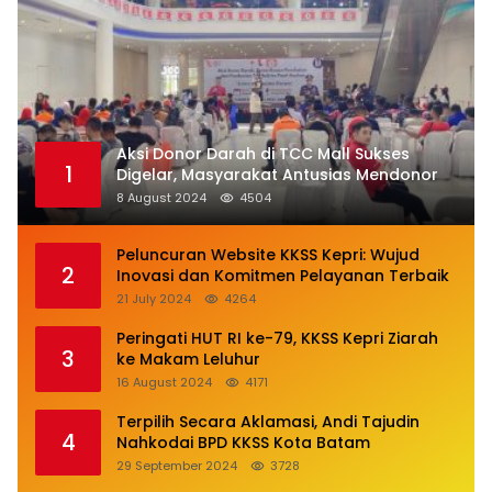
Aksi Donor Darah di TCC Mall Sukses
1
Digelar, Masyarakat Antusias Mendonor
8 August 2024
4504
Peluncuran Website KKSS Kepri: Wujud
2
Inovasi dan Komitmen Pelayanan Terbaik
21 July 2024
4264
Peringati HUT RI ke-79, KKSS Kepri Ziarah
3
ke Makam Leluhur
16 August 2024
4171
Terpilih Secara Aklamasi, Andi Tajudin
4
Nahkodai BPD KKSS Kota Batam
29 September 2024
3728