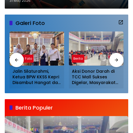
Kepulauan Riau
31 May 2026
Galeri Foto
Galeri Foto
Berita
Jalin Silaturahmi,
Aksi Donor Darah di
Ketua BPW KKSS Kepri
TCC Mall Sukses
Disambut Hangat dan
Digelar, Masyarakat
Dijamu Khusus Oleh
Antusias Mendonor
Ketua BPW KKSS
Sumut
Berita Populer