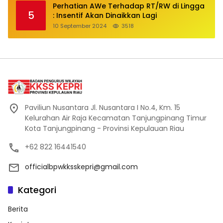
Perhatian AWe Terhadap RT/RW di Lingga
5
: Insentif Akan Dinaikkan Lagi
10 September 2024
3518
Paviliun Nusantara Jl. Nusantara I No.4, Km. 15
Kelurahan Air Raja Kecamatan Tanjungpinang Timur
Kota Tanjungpinang - Provinsi Kepulauan Riau
+62 822 16441540
officialbpwkksskepri@gmail.com
Kategori
Berita