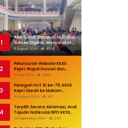
Aksi Donor Darah di TCC Mall
1
Sukses Digelar, Masyarakat
Antusias Mendonor
8 August 2024
4504
Peluncuran Website KKSS
2
Kepri: Wujud Inovasi dan
Komitmen Pelayanan Terbaik
21 July 2024
4259
Peringati HUT RI ke-79, KKSS
3
Kepri Ziarah ke Makam
Leluhur
16 August 2024
4171
Terpilih Secara Aklamasi, Andi
4
Tajudin Nahkodai BPD KKSS
Kota Batam
29 September 2024
3727