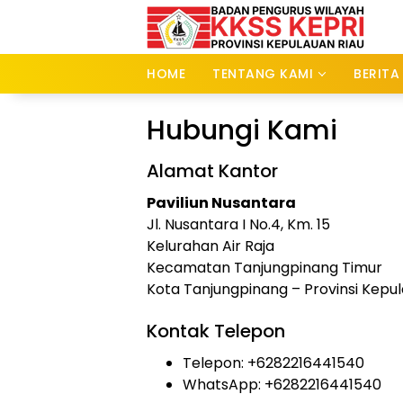
Skip
to
content
HOME
TENTANG KAMI
BERITA
Hubungi Kami
Alamat Kantor
Paviliun Nusantara
Jl. Nusantara I No.4, Km. 15
Galeri Foto
Berit
Kelurahan Air Raja
Jalin
Aksi
Kecamatan Tanjungpinang Timur
Silaturahmi,
Dar
Kota Tanjungpinang – Provinsi Kepul
Ketua BPW KKSS
Mall
Kepri Disambut
Dige
Hangat dan
Mas
Kontak Telepon
Dijamu Khusus
Antu
Oleh Ketua BPW
Men
Telepon: +6282216441540
KKSS Sumut
WhatsApp: +6282216441540