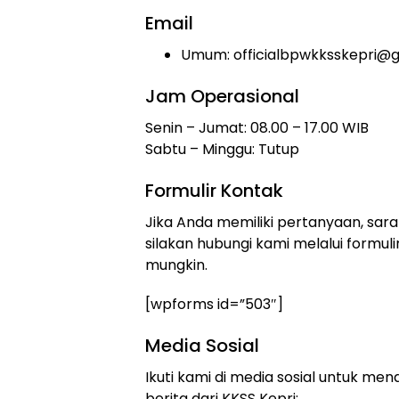
Email
Umum: officialbpwkksskepri@
Jam Operasional
Senin – Jumat: 08.00 – 17.00 WIB
Sabtu – Minggu: Tutup
Formulir Kontak
Jika Anda memiliki pertanyaan, saran
silakan hubungi kami melalui formul
mungkin.
[wpforms id=”503″]
Media Sosial
Ikuti kami di media sosial untuk m
berita dari KKSS Kepri: