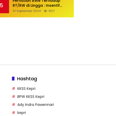
Perhatian AWe Terhadap
5
RT/RW di Lingga : Insentif
Akan Dinaikkan Lagi
10 September 2024
3517
Hashtag
KKSS Kepri
BPW KKSS Kepri
Ady Indra Pawennari
kepri