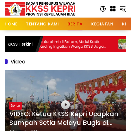
Skip
to
content
HOME
TENTANG KAMI
BERITA
KEGIATAN
KE
Silaturahmi di Batam, Abdul Kadir
Ketua B
KKSS Terkini
Karding Ingatkan Warga KKSS Jaga
Pawenna
Warisan Leluhur
Markisa
Menyej
Video
Berita
VIDEO: Ketua KKSS Kepri Ucapkan
Sumpah Setia Melayu Bugis di