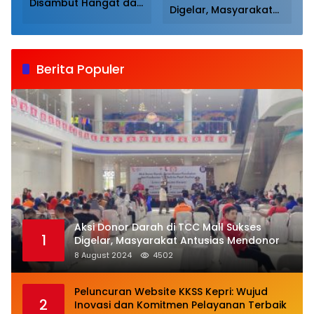
Disambut Hangat dan
Digelar, Masyarakat
Dijamu Khusus Oleh
Antusias Mendonor
Ketua BPW KKSS
Sumut
Berita Populer
Aksi Donor Darah di TCC Mall Sukses
1
Digelar, Masyarakat Antusias Mendonor
8 August 2024
4502
Peluncuran Website KKSS Kepri: Wujud
2
Inovasi dan Komitmen Pelayanan Terbaik