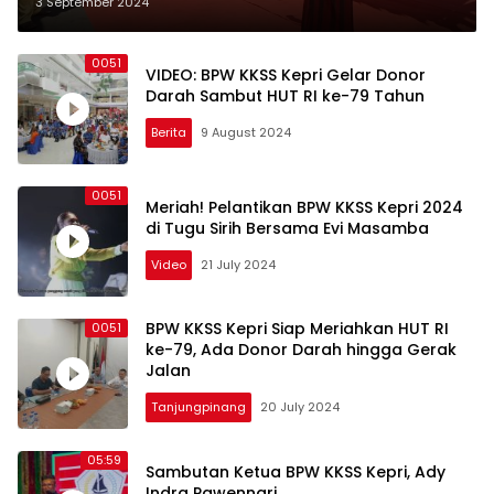
Pawai Budaya Nusantara
3 September 2024
0051
VIDEO: BPW KKSS Kepri Gelar Donor
Darah Sambut HUT RI ke-79 Tahun
Berita
9 August 2024
0051
Meriah! Pelantikan BPW KKSS Kepri 2024
di Tugu Sirih Bersama Evi Masamba
Video
21 July 2024
BPW KKSS Kepri Siap Meriahkan HUT RI
0051
ke-79, Ada Donor Darah hingga Gerak
Jalan
Tanjungpinang
20 July 2024
05:59
Sambutan Ketua BPW KKSS Kepri, Ady
Indra Pawennari