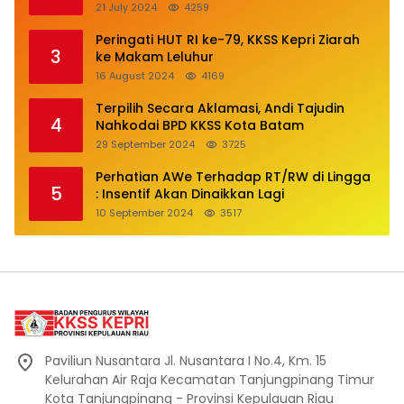
21 July 2024
4259
Peringati HUT RI ke-79, KKSS Kepri Ziarah
3
ke Makam Leluhur
16 August 2024
4169
Terpilih Secara Aklamasi, Andi Tajudin
4
Nahkodai BPD KKSS Kota Batam
29 September 2024
3725
Perhatian AWe Terhadap RT/RW di Lingga
5
: Insentif Akan Dinaikkan Lagi
10 September 2024
3517
Paviliun Nusantara Jl. Nusantara I No.4, Km. 15
Kelurahan Air Raja Kecamatan Tanjungpinang Timur
Kota Tanjungpinang - Provinsi Kepulauan Riau